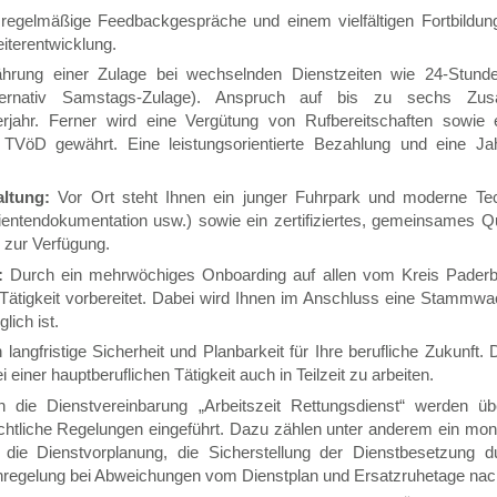
egelmäßige Feedbackgespräche und einem vielfältigen Fortbildung
iterentwicklung.
ung einer Zulage bei wechselnden Dienstzeiten wie 24-Stunde
lternativ Samstags-Zulage). Anspruch auf bis zu sechs Zusat
rjahr. Ferner wird eine Vergütung von Rufbereitschaften sowie 
. TVöD gewährt. Eine leistungsorientierte Bezahlung und eine J
altung:
Vor Ort steht Ihnen ein junger Fuhrpark und moderne Tech
atientendokumentation usw.) sowie ein zertifiziertes, gemeinsame
e zur Verfügung.
:
Durch ein mehrwöchiges Onboarding auf allen vom Kreis Pader
 Tätigkeit vorbereitet. Dabei wird Ihnen im Anschluss eine Stammwac
ich ist.
langfristige Sicherheit und Planbarkeit für Ihre berufliche Zukunft. 
 einer hauptberuflichen Tätigkeit auch in Teilzeit zu arbeiten.
 die Dienstvereinbarung „Arbeitszeit Rettungsdienst“ werden 
chtliche Regelungen eingeführt. Dazu zählen unter anderem ein mon
ür die Dienstvorplanung, die Sicherstellung der Dienstbesetzung d
regelung bei Abweichungen vom Dienstplan und Ersatzruhetage nach