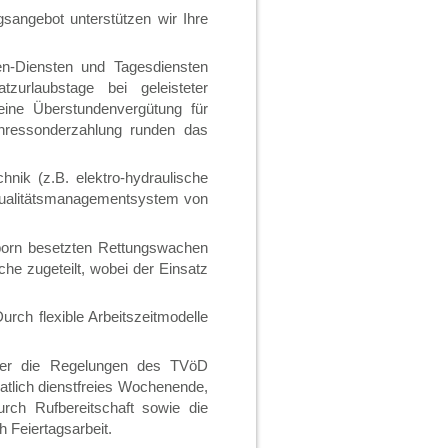
sangebot unterstützen wir Ihre
n-Diensten und Tagesdiensten
zurlaubstage bei geleisteter
eine Überstundenvergütung für
ahressonderzahlung runden das
nik (z.B. elektro-hydraulische
s Qualitätsmanagementsystem von
born besetzten Rettungswachen
he zugeteilt, wobei der Einsatz
Durch flexible Arbeitszeitmodelle
über die Regelungen des TVöD
atlich dienstfreies Wochenende,
urch Rufbereitschaft sowie die
 Feiertagsarbeit.