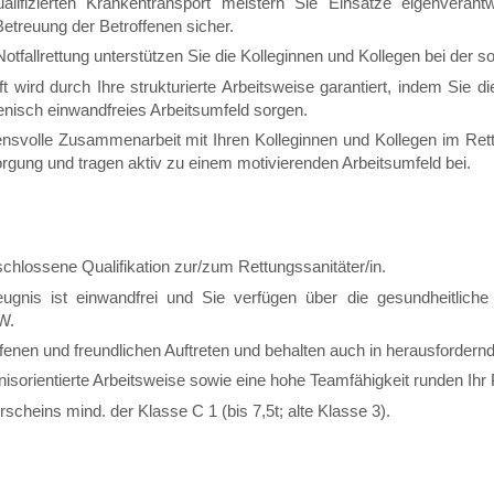
lifizierten Krankentransport meistern Sie Einsätze eigenverantw
etreuung der Betroffenen sicher.
tfallrettung unterstützen Sie die Kolleginnen und Kollegen bei der sof
 wird durch Ihre strukturierte Arbeitsweise garantiert, indem Sie di
enisch einwandfreies Arbeitsumfeld sorgen.
nsvolle Zusammenarbeit mit Ihren Kolleginnen und Kollegen im Rett
rgung und tragen aktiv zu einem motivierenden Arbeitsumfeld bei.
chlossene Qualifikation zur/zum Rettungssanitäter/in.
zeugnis ist einwandfrei und Sie verfügen über die gesundheitlich
W.
enen und freundlichen Auftreten und behalten auch in herausfordernd
isorientierte Arbeitsweise sowie eine hohe Teamfähigkeit runden Ihr P
scheins mind. der Klasse C 1 (bis 7,5t; alte Klasse 3).