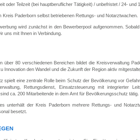
t oder Teilzeit (bei hauptberuflicher Tätigkeit) / unbefristet / 24- un
om Kreis Paderborn selbst betriebenen Rettungs- und Notarztwachen.
werbung wird zunächst in den Bewerberpool aufgenommen. Sobald e
wir uns mit Ihnen in Verbindung.
in über 80 verschiedenen Bereichen bildet die Kreisverwaltung Pade
zu Innovation den Wandel und die Zukunft der Region aktiv mitgestalte
 spielt eine zentrale Rolle beim Schutz der Bevölkerung vor Gefahr
rwaltung, Rettungsdienst, Einsatzsteuerung mit integrierter Le
nd ca. 200 Mitarbeitende in dem Amt für Bevölkerungsschutz tätig.
tes unterhält der Kreis Paderborn mehrere Rettungs- und Notar
onal besetzt.
EGEN