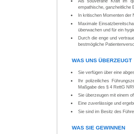
Als souveräne Kraft im qua
empathische, ganzheitliche B
In kritischen Momenten der No
Maximale Einsatzbereitschaft
überwachen und für ein hygi
Durch die enge und vertraue
bestmögliche Patientenverso
WAS UNS ÜBERZEUGT
Sie verfügen über eine abges
Ihr polizeiliches Führungs
Maßgabe des § 4 RettG NR
Sie überzeugen mit einem off
Eine zuverlässige und ergebn
Sie sind im Besitz des Führer
WAS SIE GEWINNEN