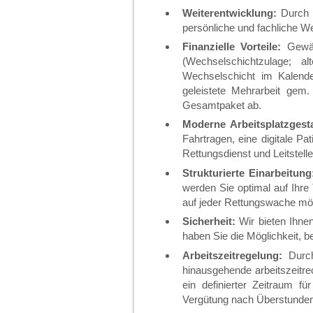
Weiterentwicklung:
Durch r
persönliche und fachliche We
Finanzielle Vorteile:
Gewähr
(Wechselschichtzulage; a
Wechselschicht im Kalende
geleistete Mehrarbeit gem
Gesamtpaket ab.
Moderne Arbeitsplatzgest
Fahrtragen, eine digitale P
Rettungsdienst und Leitstell
Strukturierte Einarbeitung
werden Sie optimal auf Ihre
auf jeder Rettungswache mögl
Sicherheit:
Wir bieten Ihnen 
haben Sie die Möglichkeit, bei
Arbeitszeitregelung:
Durch
hinausgehende arbeitszeitre
ein definierter Zeitraum f
Vergütung nach Überstunden